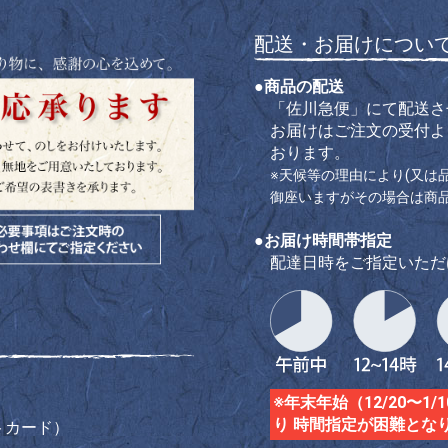
配送・お届けについ
●商品の配送
「佐川急便」にて配送さ
お届けはご注文の受付よ
おります。
※天候等の理由により(又は
御座いますがその場合は商
●お届け時間帯指定
配達日時をご指定いただ
※年末年始（12/20〜
り 時間指定が困難とな
トカード）