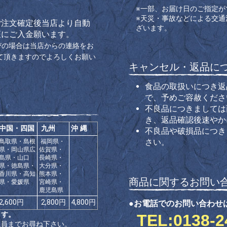
※一部、お届け日のご指定が
※天災・事故などによる交
ご注文確定後当店より自動
ざいます。
座にご入金願います。
びの場合は当店からの連絡をお
て頂きますのでよろしくお願い
キャンセル・返品に
食品の取扱いにつき返
で、予めご容赦くださ
不良品につきましては
き、返品確認後速やか
中国・四国
九州
沖 縄
不良品や破損品につき
さい。
鳥取県・島根
福岡県・
県・岡山県広
佐賀県・
島県・山口
長崎県・
県・徳島県・
大分県・
香川県・高知
熊本県・
商品に関するお問い
県・愛媛県
宮崎県・
鹿児島県
2,600円
2,800円
4,800円
●お電話でのお問い合わせ
ます。
TEL:0138-2
係員までお尋ね下さい。