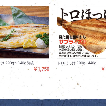
け 290g〜340g前後
トロほっけ 390g~440g
￥1,750
￥1