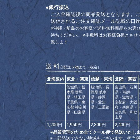
●銀行振込
ご入金確認後の商品発送となります。
送信されるご注文確認メール記載の口
※沖縄・離島のお客様で送料無料商品をお選
待ちください。
※手数料はお客様負担とさせ
致します
送 料
◎配送５kgまで（税込）
北海道内
東北・関東
信越・東海
北陸・関西
茨城県・栃
新潟県・長
富山県・石川
木県 群馬
野県 岐阜
県・ 福井
県・埼玉県
県・静岡
県・滋賀県・
千葉県・東
県・愛知
京都府・大阪
京都 神奈川
県・三重都
府・兵庫県・
県・山梨県
奈良県・和歌
山県
1,200円
1,950円
2,300円
2,400円
※品質管理のため全てクール便で発送いたし
※一部発送できない地域もございます。担当