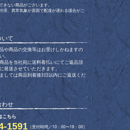
できない商品がございます。
通渋滞、異常気象が原因で配達が遅れる場合がご
ついて
品や商品の交換等はお受けしかねますの
い。
商品を当社宛に送料着払いにてご返品頂
に発送させていただきます。
ましては商品到着後3日以内にご返送くだ
合わせ
はこちら
4-1591
［受付時間／10：00〜18：00］