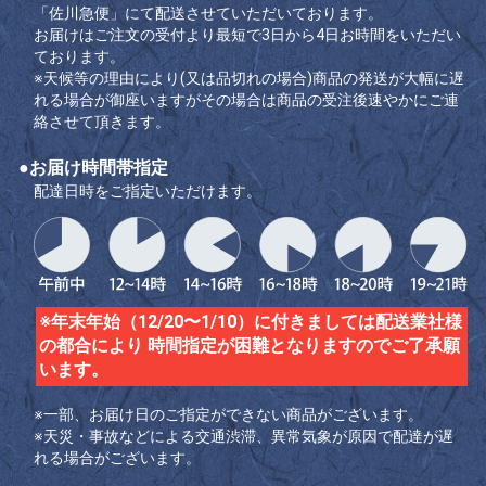
「佐川急便」にて配送させていただいております。
お届けはご注文の受付より最短で3日から4日お時間をいただい
ております。
※天候等の理由により(又は品切れの場合)商品の発送が大幅に遅
れる場合が御座いますがその場合は商品の受注後速やかにご連
絡させて頂きます。
●お届け時間帯指定
配達日時をご指定いただけます。
※年末年始（12/20〜1/10）に付きましては配送業社様
の都合により 時間指定が困難となりますのでご了承願
います。
※一部、お届け日のご指定ができない商品がございます。
※天災・事故などによる交通渋滞、異常気象が原因で配達が遅
れる場合がございます。