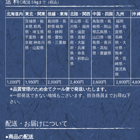
送 料
◎配送５kgまで（税込）
北海道内
東北・関東
信越・東海
北陸・関西
中国・四国
九州
沖 
茨城県・栃
新潟県・長
富山県・石
鳥取県・島
福岡
木県 群馬
野県 岐阜
川県・ 福井
根県・岡山
県・佐
県・埼玉県
県・静岡
県・滋賀
県広島県・
賀県・
千葉県・東
県・愛知
県・京都
山口県・徳
長崎
京都 神奈川
県・三重都
府・大阪
島県・香川
県・大
県・山梨県
府・兵庫
県・高知
分県・
県・奈良
県・愛媛県
熊本
県・和歌山
県・宮
県
崎県・
鹿児島
県
1,200円
1,950円
2,300円
2,400円
2,600円
2,800円
4,8
※品質管理のため全てクール便で発送いたします。
※一部発送できない地域もございます。担当係員までお尋ね下
さい。
配送・お届けについて
●商品の配送