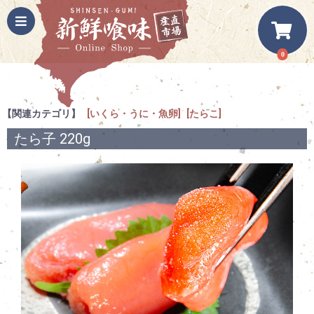
0
【関連カテゴリ】
[いくら・うに・魚卵]
[たらこ]
たら子 220g