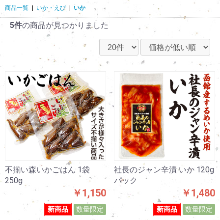
商品一覧
|
いか・えび
|
いか
5件
の商品が見つかりました
不揃い森いかごはん 1袋
社長のジャン辛漬 いか 120g
250g
パック
￥1,150
￥1,480
新商品
数量限定
新商品
数量限定