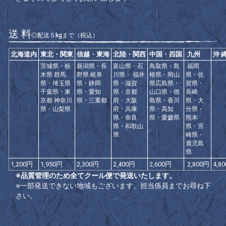
送 料
◎配送５kgまで（税込）
北海道内
東北・関東
信越・東海
北陸・関西
中国・四国
九州
沖 
茨城県・栃
新潟県・長
富山県・石
鳥取県・島
福岡
木県 群馬
野県 岐阜
川県・ 福井
根県・岡山
県・佐
県・埼玉県
県・静岡
県・滋賀
県広島県・
賀県・
千葉県・東
県・愛知
県・京都
山口県・徳
長崎
京都 神奈川
県・三重都
府・大阪
島県・香川
県・大
県・山梨県
府・兵庫
県・高知
分県・
県・奈良
県・愛媛県
熊本
県・和歌山
県・宮
県
崎県・
鹿児島
県
1,200円
1,950円
2,300円
2,400円
2,600円
2,800円
4,8
※品質管理のため全てクール便で発送いたします。
※一部発送できない地域もございます。担当係員までお尋ね下
さい。